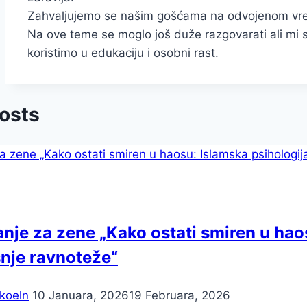
Zahvaljujemo se našim gošćama na odvojenom vr
Na ove teme se moglo još duže razgovarati ali mi 
koristimo u edukaciju i osobni rast.
Posts
nje za zene „Kako ostati smiren u hao
nje ravnoteže“
koeln
10 Januara, 2026
19 Februara, 2026