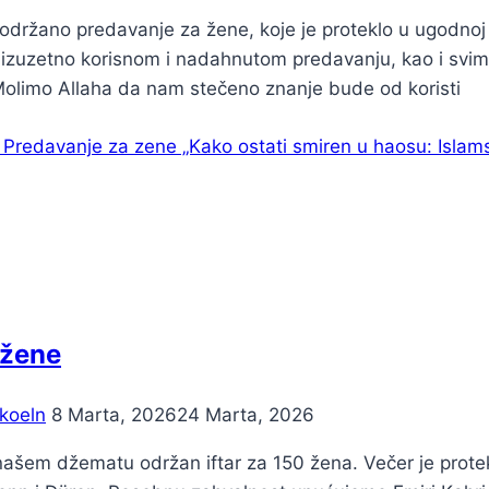
održano predavanje za žene, koje je proteklo u ugodnoj 
a izuzetno korisnom i nadahnutom predavanju, kao i svi
Molimo Allaha da nam stečeno znanje bude od koristi
Predavanje za zene „Kako ostati smiren u haosu: Islams
 žene
koeln
8 Marta, 2026
24 Marta, 2026
našem džematu održan iftar za 150 žena. Večer je protekl