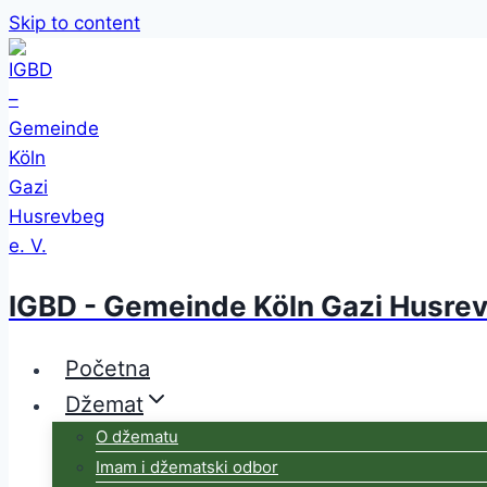
Skip to content
IGBD - Gemeinde Köln Gazi Husrev
Početna
Džemat
O džematu
Imam i džematski odbor