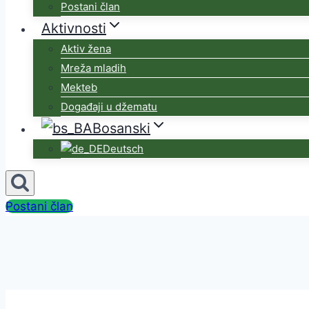
Postani član
Aktivnosti
Aktiv žena
Mreža mladih
Mekteb
Događaji u džematu
Bosanski
Deutsch
Postani član