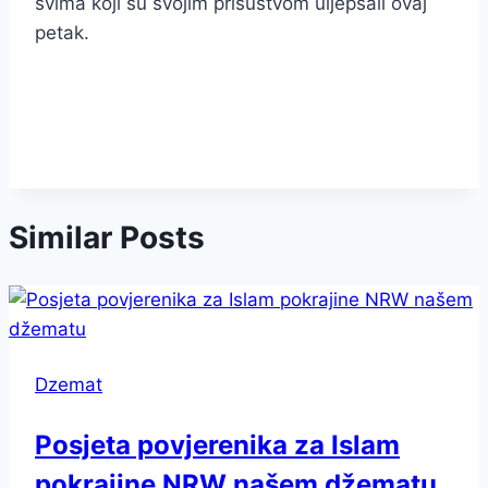
svima koji su svojim prisustvom uljepšali ovaj
petak.
Similar Posts
Dzemat
Posjeta povjerenika za Islam
pokrajine NRW našem džematu