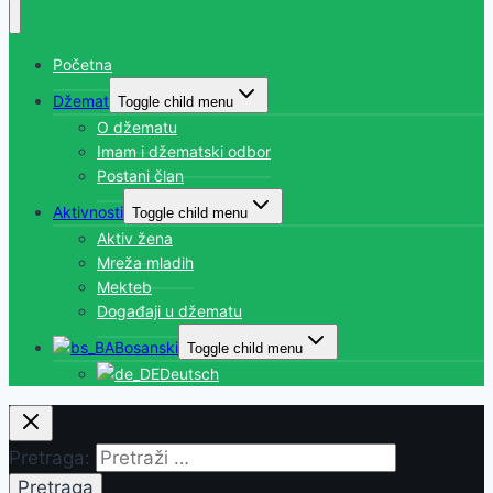
Početna
Džemat
Toggle child menu
O džematu
Imam i džematski odbor
Postani član
Aktivnosti
Toggle child menu
Aktiv žena
Mreža mladih
Mekteb
Događaji u džematu
Bosanski
Toggle child menu
Deutsch
Pretraga: