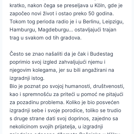
kratko, nakon čega se preseljava u Köln, gde je
započeo novi život i ostao preko 50 godina.
Tokom tog perioda radio je i u Berlinu, Leipzigu,
Hamburgu, Magdeburgu… ostavljajući trajan
trag u svakom od tih gradova.
Često se znao našaliti da je čak i Budestag
poprimio svoj izgled zahvaljujući njemu i
njegovim kolegama, jer su bili angažirani na
izgradnji istog.
Bio je poznat po svojoj humanosti, društvenosti,
kao i spremnošću za priteći u pomoć ne pitajući
za pozadinu problema. Koliko je bio posvećen
izgradnji sebe i svoje porodice, toliko se trudio
s druge strane dati svoj doprinos, zajedno sa
nekolicinom svojih prijatelja, u izgradnji