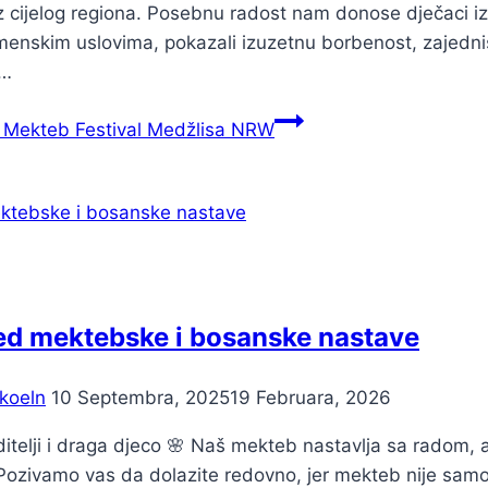
z cijelog regiona. Posebnu radost nam donose dječaci iz 
enskim uslovima, pokazali izuzetnu borbenost, zajedništ
o…
Mekteb Festival Medžlisa NRW
d mektebske i bosanske nastave
koeln
10 Septembra, 2025
19 Februara, 2026
ditelji i draga djeco 🌸 Naš mekteb nastavlja sa radom,
Pozivamo vas da dolazite redovno, jer mekteb nije samo mj