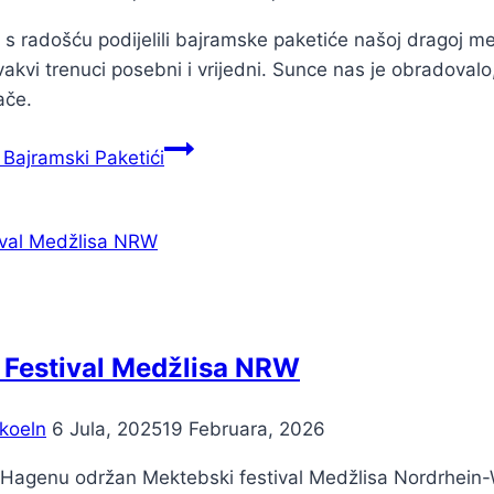
 radošću podijelili bajramske paketiće našoj dragoj me
vakvi trenuci posebni i vrijedni. Sunce nas je obradoval
ače.
Bajramski Paketići
 Festival Medžlisa NRW
koeln
6 Jula, 2025
19 Februara, 2026
 Hagenu održan Mektebski festival Medžlisa Nordrhein-W