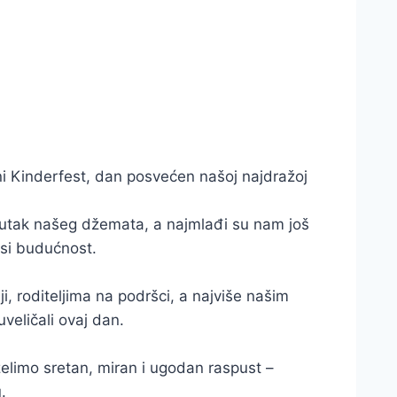
i Kinderfest, dan posvećen našoj najdražoj
i kutak našeg džemata, a najmlađi su nam još
osi budućnost.
i, roditeljima na podršci, a najviše našim
veličali ovaj dan.
elimo sretan, miran i ugodan raspust –
.