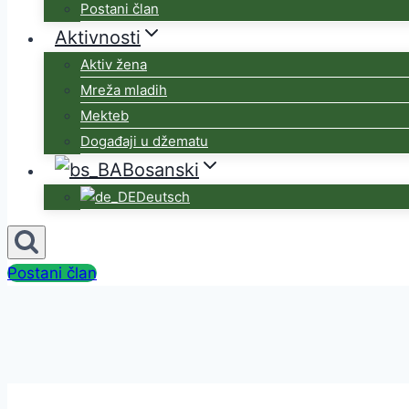
Postani član
Aktivnosti
Aktiv žena
Mreža mladih
Mekteb
Događaji u džematu
Bosanski
Deutsch
Postani član