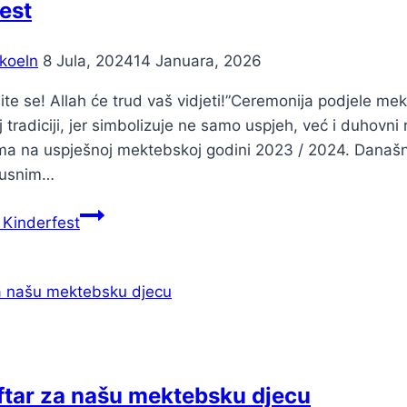
est
koeln
8 Jula, 2024
14 Januara, 2026
udite se! Allah će trud vaš vidjeti!”Ceremonija podjele 
tradiciji, jer simbolizuje ne samo uspjeh, već i duhovni
a na uspješnoj mektebskoj godini 2023 / 2024. Današnji 
kusnim…
Kinderfest
 iftar za našu mektebsku djecu