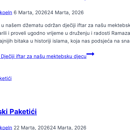
koeln
6 Marta, 2026
24 Marta, 2026
u našem džematu održan dječiji iftar za našu mektebsku
arili i proveli ugodno vrijeme u druženju i radosti Ramaz
jnijih bitaka u historiji islama, koja nas podsjeća na sn
Dječiji iftar za našu mektebsku djecu
ki Paketići
koeln
22 Marta, 2026
24 Marta, 2026