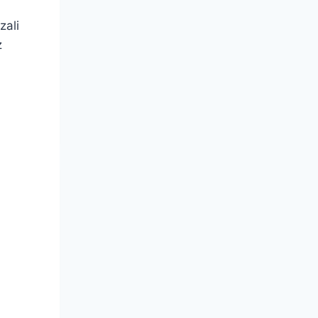
zali
z