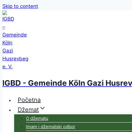
Skip to content
IGBD - Gemeinde Köln Gazi Husrev
Početna
Džemat
O džematu
Imam i džematski odbor