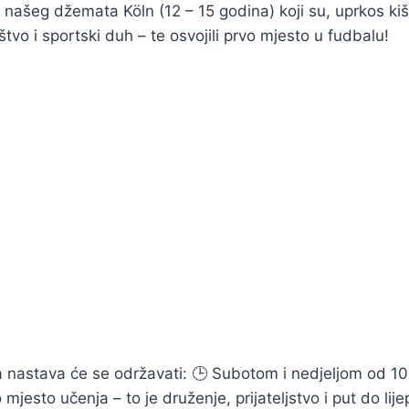
našeg džemata Köln (12 – 15 godina) koji su, uprkos kiši
vo i sportski duh – te osvojili prvo mjesto u fudbalu!
 a nastava će se održavati: 🕒 Subotom i nedjeljom od 1
esto učenja – to je druženje, prijateljstvo i put do lij