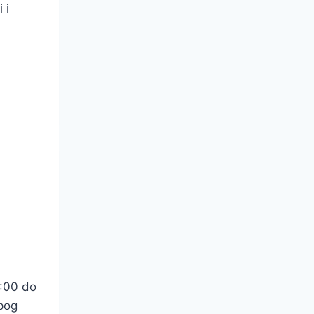
 i
0:00 do
epog