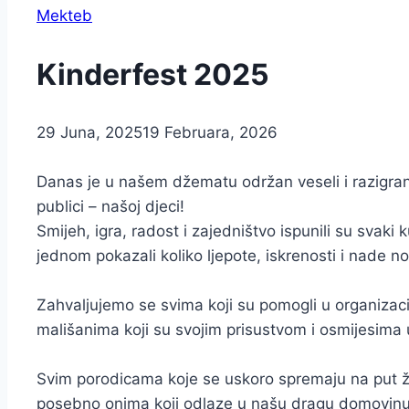
Mekteb
Kinderfest 2025
29 Juna, 2025
19 Februara, 2026
Danas je u našem džematu održan veseli i razigran
publici – našoj djeci!
Smijeh, igra, radost i zajedništvo ispunili su svak
jednom pokazali koliko ljepote, iskrenosti i nade n
Zahvaljujemo se svima koji su pomogli u organizacij
mališanima koji su svojim prisustvom i osmijesima u
Svim porodicama koje se uskoro spremaju na put ž
posebno onima koji odlaze u našu dragu domovinu