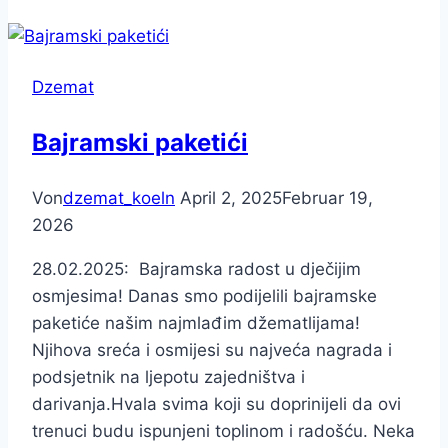
Dzemat
Bajramski paketići
Von
dzemat_koeln
April 2, 2025
Februar 19,
2026
28.02.2025: Bajramska radost u dječijim
osmjesima! Danas smo podijelili bajramske
paketiće našim najmlađim džematlijama!
Njihova sreća i osmijesi su najveća nagrada i
podsjetnik na ljepotu zajedništva i
darivanja.Hvala svima koji su doprinijeli da ovi
trenuci budu ispunjeni toplinom i radošću. Neka