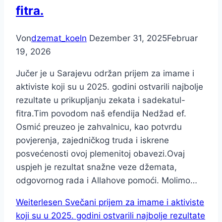
fitra.
Von
dzemat_koeln
Dezember 31, 2025
Februar
19, 2026
Jučer je u Sarajevu održan prijem za imame i
aktiviste koji su u 2025. godini ostvarili najbolje
rezultate u prikupljanju zekata i sadekatul-
fitra.Tim povodom naš efendija Nedžad ef.
Osmić preuzeo je zahvalnicu, kao potvrdu
povjerenja, zajedničkog truda i iskrene
posvećenosti ovoj plemenitoj obavezi.Ovaj
uspjeh je rezultat snažne veze džemata,
odgovornog rada i Allahove pomoći. Molimo…
Weiterlesen
Svečani prijem za imame i aktiviste
koji su u 2025. godini ostvarili najbolje rezultate